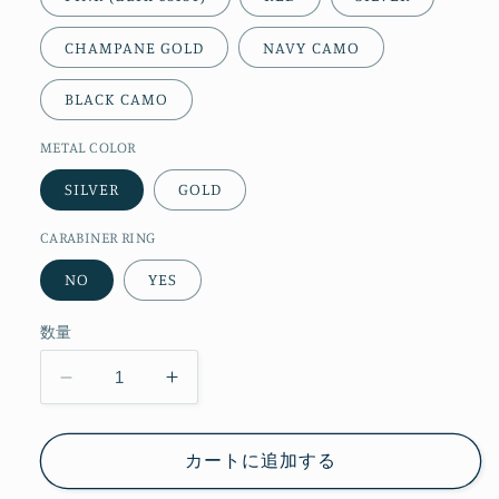
CHAMPANE GOLD
NAVY CAMO
BLACK CAMO
METAL COLOR
SILVER
GOLD
CARABINER RING
NO
YES
数量
Folding
Folding
Pocket
Pocket
Tissue
Tissue
Case
Case
カートに追加する
フ
フ