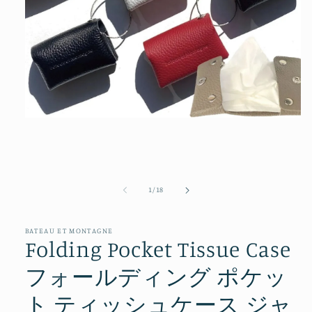
モ
ー
ダ
ル
で
メ
の
1
/
18
デ
ィ
ア
BATEAU ET MONTAGNE
(1)
Folding Pocket Tissue Case
を
開
フォールディング ポケッ
く
ト ティッシュケース ジャ