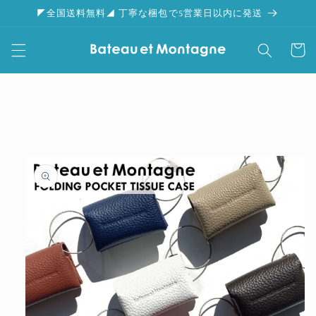
コンテ
◤全国送料無料◢ 丁寧な梱包で5営業日以内に発送
ンツに
進む
カ
ー
ト
商品情
報にス
キップ