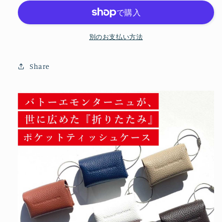
ォ
ォ
ー
ー
ル
ル
別のお支払い方法
デ
デ
ィ
ィ
Share
ン
ン
グ
グ
ポ
ポ
ケ
ケ
ッ
ッ
ト
ト
テ
テ
ィ
ィ
ッ
ッ
シ
シ
ュ
ュ
ケ
ケ