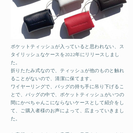
ー
ー
ス
ス
ジ
ジ
ャ
ャ
パ
パ
ン
ン
ポケットティッシュが入っていると思われない、ス
レ
レ
タイリッシュなケースを2022年にリリースしまし
ザ
ザ
た。
ー
ー
折りたたみ式なので、ティッシュが他のものと触れ
日
日
ることがないので、清潔に保てます。
本
本
ワイヤーリングで、バッグの持ち手に吊り下げるこ
製
製
とで、バッグの中で、ポケットティッシュがいつの
の
の
間にかぺちゃんこにならないケースとして紹介をし
数
数
量
量
て、ご購入者様のお声によって、広まっていきまし
を
を
た。
減
増