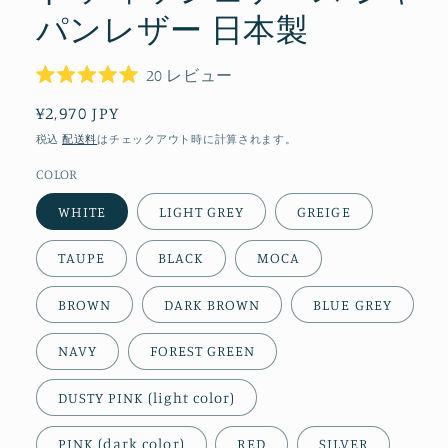
パンレザー 日本製
ク
20
レビュー
リ
星
ッ
5
通
¥2,970 JPY
ク
つ
し
常
中
税込
配送料
はチェックアウト時に計算されます。
て
5.0
価
レ
と
COLOR
ビ
格
評
ュ
価
WHITE
LIGHT GREY
GREIGE
ー
ま
で
TAUPE
BLACK
MOCA
ス
ク
ロ
BROWN
DARK BROWN
BLUE GREY
ー
ル
NAVY
FOREST GREEN
DUSTY PINK (light color)
PINK (dark color)
RED
SILVER