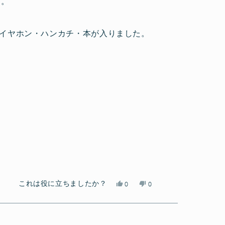
ん。
レ
の
票
ビ
レ
ュ
ビ
袋・イヤホン・ハンカチ・本が入りました。
ー
ュ
選びました。
は
ー
役
は
に
参
立
考
ち
に
ま
な
し
り
た。
ま
せ
ん
で
し
た。
は
い
これは役に立ちましたか？
0
0
い、
人
い
人
a
が
え、
が
さ
「は
a
「い
ん
い」
さ
い