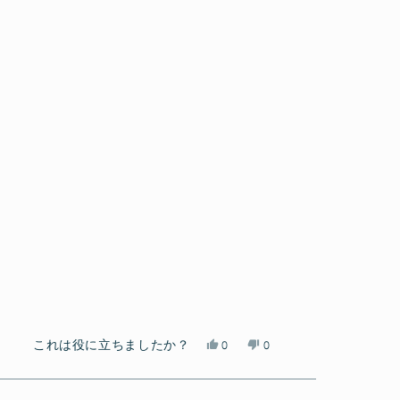
で
ビ
レ
し
ュ
ビ
た。
ー
ュ
は
ー
役
は
に
参
立
考
ち
に
ま
な
し
り
た。
ま
せ
ん
で
し
た。
は
い
これは役に立ちましたか？
0
0
い、
人
い
人
Y
が
え、
が
さ
「は
Y
「い