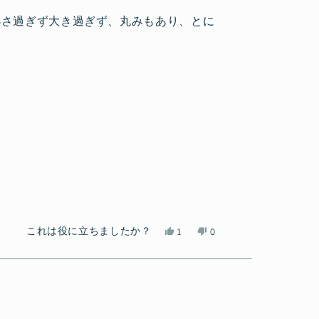
の
に
ん
え」
小さ過ぎず大き過ぎず、丸みもあり、とに
こ
投
の
に
の
票
こ
投
レ
の
票
ビ
レ
ュ
ビ
ー
ュ
は
ー
役
は
に
参
立
考
ち
に
ま
な
し
り
た。
ま
せ
は
い
これは役に立ちましたか？
1
0
ん
い、
1
い
人
で
阿
人
え、
が
し
部
が
阿
「い
た。
祐
「は
部
い
芽
い」
祐
え」
子
に
芽
に