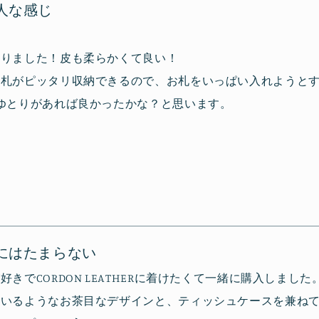
人な感じ
入りました！皮も柔らかくて良い！
お札がピッタリ収納できるので、お札をいっぱい入れようと
ゆとりがあれば良かったかな？と思います。
入りました！
にはたまらない
きでCORDON LEATHERに着けたくて一緒に購入しました
ているようなお茶目なデザインと、ティッシュケースを兼ね