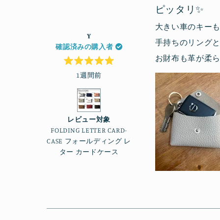
ピッタリ✨
大きい車のキー
Y
手持ちのリング
確認済みの購入者
お財布も革が柔
星
1週間前
5
つ
中
5
と
評
価
レビュー対象
FOLDING LETTER CARD-
CASE フォールディング レ
ター カードケース