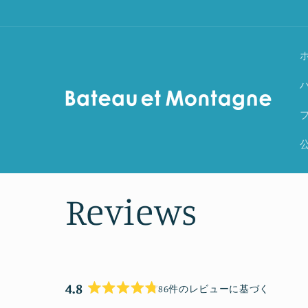
コンテ
ンツに
進む
ホ
ハ
ブ
公
Reviews
4.8
86件のレビューに基づく
星