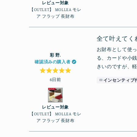
価
レビュー対象
【OUTLET】 MOLLEA モレ
ア フラップ 長財布
全て叶えてく
お財布として使
彩 野.
る、カードや小
確認済みの購入者
きいのですが、
星
6日前
5
インセンティブ
つ
中
5
と
評
価
レビュー対象
【OUTLET】 MOLLEA モレ
ア フラップ 長財布