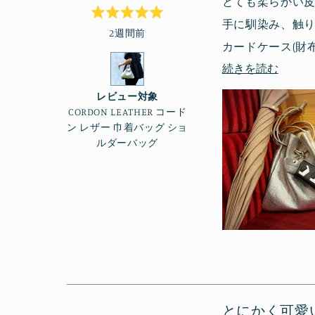
とても柔らかい
手に馴染み、触
星
2週間前
5
つ
カードケース(財
中
5
こ
続きを読む
お色は普段モノ
と
評
の
ネイビーのバト
価
レビュー対象
レ
CORDON LEATHER コード
節々から作り手
ビ
ン レザー 巾着バッグ ショ
ルダーバッグ
ュ
ー
の
詳
細
を
読
む
とにかく可愛