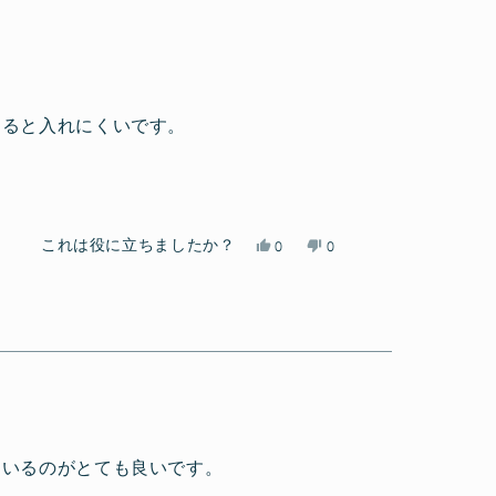
ん
い」
さ
い
の
に
ん
え」
こ
投
の
に
の
票
こ
投
レ
の
票
すると入れにくいです。
ビ
レ
ュ
ビ
ー
ュ
は
ー
役
は
に
参
は
い
これは役に立ちましたか？
0
0
立
考
い、
人
い
人
ち
に
yuu
が
え、
が
ま
な
さ
「は
yuu
「い
し
り
ん
い」
さ
い
た。
ま
の
に
ん
え」
せ
こ
投
の
に
ん
の
票
こ
投
で
レ
の
票
。
し
ビ
レ
た。
ュ
ビ
ているのがとても良いです。
ー
ュ