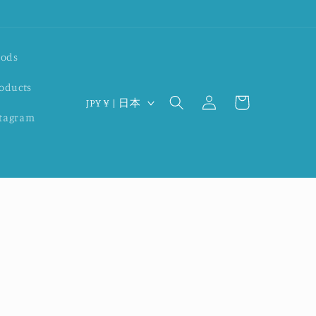
ods
ロ
カ
oducts
国
グ
ー
JPY ¥ | 日本
イ
/
stagram
ト
ン
地
域