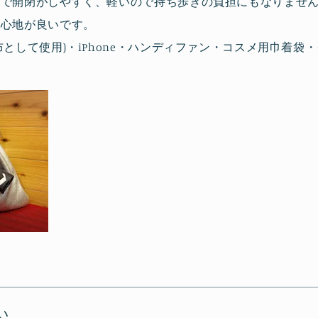
皮で開閉がしやすく、軽いので持ち歩きの負担にもなりませ
り心地が良いです。
布として使用)・iPhone・ハンディファン・コスメ用巾着
トーンコーデが多いので、アクセントになるようシルバーを
エモンティッシュケースとの組合せが気に入っています。
の方の思いが伝わる素敵なお品だと感じます。
い