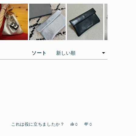
ソート
は
い
これは役に立ちましたか？
0
0
い、
人
い
人
郡
が
え、
が