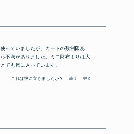
司
「は
郡
「い
尚
い」
司
い
弘
に
尚
え」
さ
投
弘
に
ん
票
さ
投
の
ん
票
こ
の
を使っていましたが、カードの数制限あ
の
こ
レ
の
しら不満がありました。ミニ財布よりは大
ビ
レ
、とても気に入っています。
ュ
ビ
ー
ュ
は
ー
は
い
これは役に立ちましたか？
1
0
役
は
い、
1
い
人
に
参
彩
人
え、
が
立
考
野.
が
彩
「い
ち
に
さ
「は
野.
い
ま
な
ん
い」
さ
え」
し
り
の
に
ん
に
た。
ま
こ
投
の
投
せ
の
票
こ
票
ん
レ
の