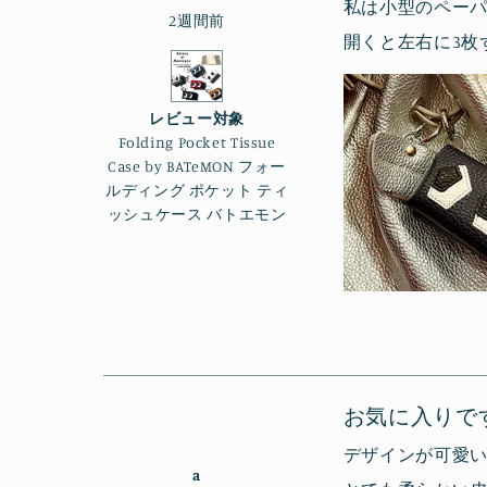
私は小型のペー
星
読
2週間前
5
つ
む
開くと左右に3枚
中
5
と
評
価
レビュー対象
Folding Pocket Tissue
Case by BATeMON フォー
ルディング ポケット ティ
ッシュケース バトエモン
お気に入りで
デザインが可愛い
a