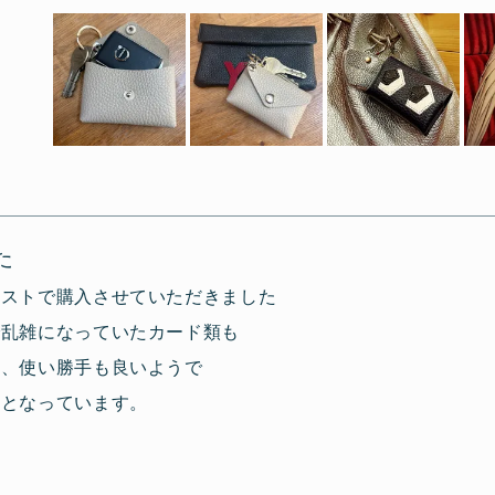
ス
ラ
読み込み中...
イ
ド
た
1
エストで購入させていただきました
を
選
で乱雑になっていたカード類も
択
来、使い勝手も良いようで
用となっています。