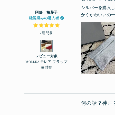
シルバーを購入
阿部 祐芽子
かくかわいいの
確認済みの購入者
星
2週間前
5
つ
中
5
と
評
価
レビュー対象
MOLLEA モレア フラップ
長財布
何の話？神戸