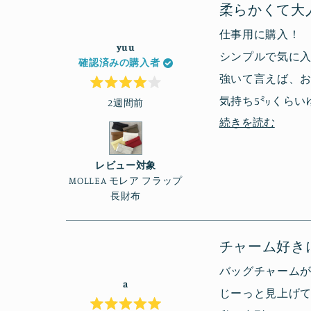
柔らかくて大
仕事用に購入！
yuu
シンプルで気に
確認済みの購入者
強いて言えば、
星
気持ち5㍉くらい
2週間前
5
つ
こ
続きを読む
全体的には気に
中
4
の
と
評
レ
価
レビュー対象
ビ
MOLLEA モレア フラップ
長財布
ュ
ー
の
チャーム好き
詳
バッグチャームが好
細
a
じーっと見上げ
を