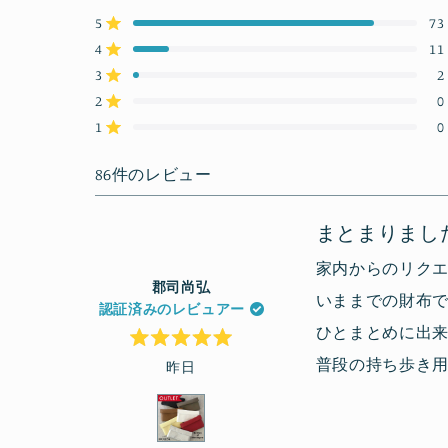
5
5
73
つ
星5つ中と評価
中
4
11
星5つ中と評価
4.8
3
2
星5つ中と評価
合
合
合
合
合
と
計
計
計
計
計
2
0
星5つ中と評価
評
5
4
3
2
1
1
価
0
つ
つ
つ
つ
つ
星5つ中と評価
星
星
星
星
星
の
の
の
の
の
86件のレビュー
レ
レ
レ
レ
レ
ビ
ビ
ビ
ビ
ビ
ュ
ュ
ュ
ュ
ュ
ー:
ー:
ー:
ー:
ー:
まとまりまし
73
11
2
0
0
家内からのリク
郡司尚弘
いままでの財布
認証済みのレビュアー
ひとまとめに出
星
普段の持ち歩き
昨日
5
つ
中
5
と
評