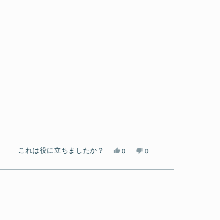
は
ー
役
は
に
参
立
考
ち
に
ま
な
し
り
た。
ま
せ
ん
で
し
た。
は
い
これは役に立ちましたか？
0
0
い、
人
い
人
a
が
え、
が
さ
「は
a
「い
ん
い」
さ
い
の
に
ん
え」
こ
投
の
に
の
票
こ
投