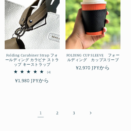
Folding Carabiner Strap フォ
FOLDING CUP SLEEVE フォー
ールディング カラビナ ストラ
ルディング カップスリーブ
ップ キーストラップ
通
¥2,970 JPYから
4
(4)
常
レ
通
¥1,980 JPYから
ビ
価
ュ
常
格
ー
数
価
の
合
格
計
1
2
3