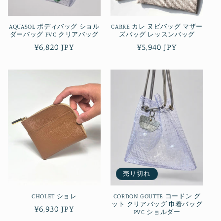
AQUASOL ボディバッグ ショル
CARRE カレ ヌビバッグ マザー
ダーバッグ PVC クリアバッグ
ズバッグ レッスンバッグ
通
¥6,820 JPY
通
¥5,940 JPY
常
常
価
価
格
格
売り切れ
CHOLET ショレ
CORDON GOUTTE コードン グ
ット クリアバッグ 巾着バッグ
通
¥6,930 JPY
PVC ショルダー
常