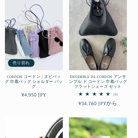
の
格
合
格
計
売り切れ
CORDON コードン / ヌビバッ
ENSEMBLE DE CORDON アンサ
グ 巾着バッグ ショルダー バッ
ンブル ド コードン 巾着バッグ
グ
フラットシューズ セット
通
¥4,950 JPY
5
(5)
レ
常
通
¥34,760 JPYから
ビ
ュ
価
常
ー
数
格
価
の
合
格
計