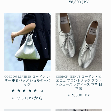
通
¥8,800 JPY
価
常
格
価
格
CORDON LEATHER コードン レ
CORDON PIENUS コードン・ピ
ザー 巾着バッグ ショルダーバ
エニュ フロントタック フラッ
ッグ
トシューズ レディース 本革 日
本製
5
(5)
レ
通
¥19,800 JPY
通
¥12,980 JPYから
ビ
常
ュ
常
ー
価
数
価