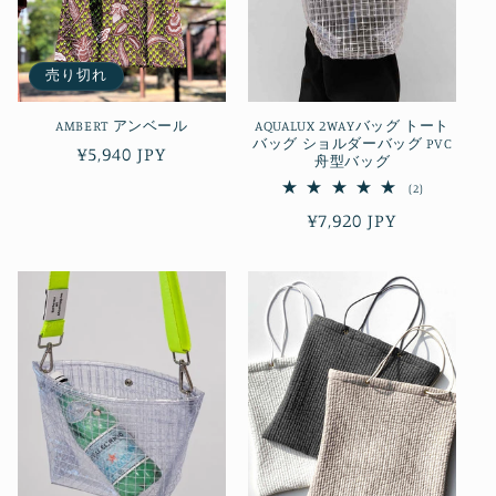
売り切れ
AMBERT アンベール
AQUALUX 2WAYバッグ トート
バッグ ショルダーバッグ PVC
通
¥5,940 JPY
舟型バッグ
常
2
(2)
レ
価
通
¥7,920 JPY
ビ
格
ュ
常
ー
数
価
の
合
格
計