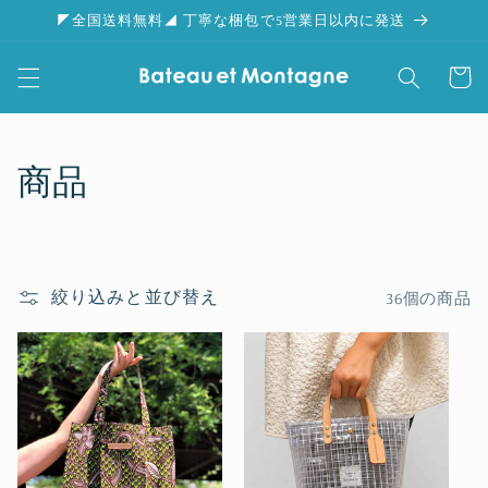
コンテ
◤全国送料無料◢ 丁寧な梱包で5営業日以内に発送
ンツに
進む
カ
ー
ト
コ
商品
レ
ク
絞り込みと並び替え
36個の商品
シ
ョ
ン
: