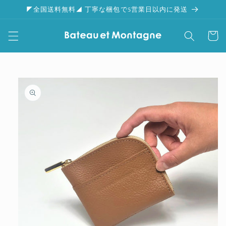
コンテ
◤全国送料無料◢ 丁寧な梱包で5営業日以内に発送
ンツに
進む
カ
ー
ト
商品情
報にス
キップ