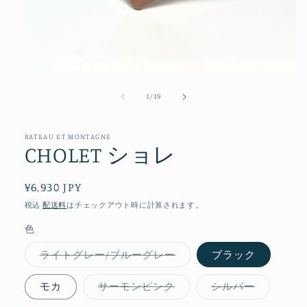
モ
ー
の
1
/
19
ダ
ル
で
メ
BATEAU ET MONTAGNE
CHOLET ショレ
デ
ィ
ア
通
¥6,930 JPY
(1)
を
常
税込
配送料
はチェックアウト時に計算されます。
開
価
く
色
格
バ
ライトグレー/ブルーグレー
ブラック
リ
エ
ー
バ
バ
モカ
サーモンピンク
シルバー
シ
リ
リ
ョ
エ
エ