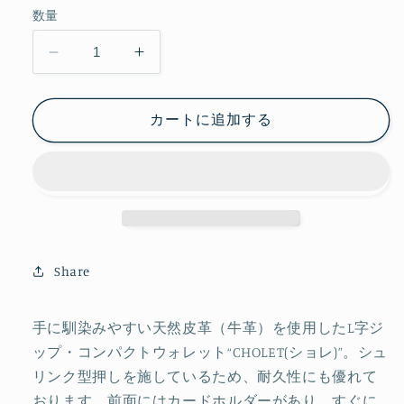
ン
ー
ー
数量
は
シ
シ
売
ョ
ョ
り
ン
ン
切
CHOLET
CHOLET
は
は
れ
売
売
シ
シ
て
り
り
い
切
切
ョ
ョ
る
れ
れ
カートに追加する
か
て
て
レ
レ
販
い
い
売
る
る
の
の
で
か
か
き
数
数
販
販
ま
売
売
せ
量
量
で
で
ん
き
き
を
を
ま
ま
せ
せ
減
増
ん
ん
ら
や
Share
す
す
手に馴染みやすい天然皮革（牛革）を使用したL字ジ
ップ・コンパクトウォレット“CHOLET(ショレ)”。シュ
リンク型押しを施しているため、耐久性にも優れて
おります。前面にはカードホルダーがあり、すぐに